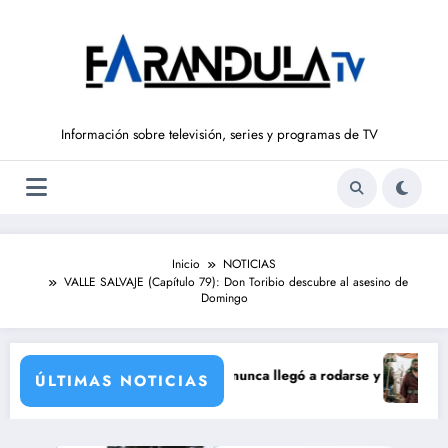
Saltar
al
contenido
Información sobre televisión, series y programas de TV
Inicio
NOTICIAS
VALLE SALVAJE (Capítulo 79): Don Toribio descubre al asesino de
Domingo
corporación de María Castro
e de Carmina Ordóñez que nunca llegó a rodarse y que convertía a Isab
‘Sandokán’ 
ÚLTIMAS NOTICIAS