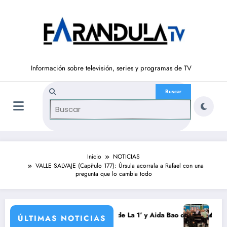
Saltar
al
contenido
Información sobre televisión, series y programas de TV
Inicio
NOTICIAS
VALLE SALVAJE (Capítulo 177): Úrsula acorrala a Rafael con una
pregunta que lo cambia todo
rada
aurrondo vuelve a ‘La Hora de La 1’ y Aida Bao da el salto a ‘Mañanero
Adiós a ‘Cine d
ÚLTIMAS NOTICIAS