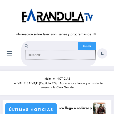
Saltar
al
contenido
Información sobre televisión, series y programas de TV
Inicio
NOTICIAS
VALLE SALVAJE (Capítulo 174): Adriana toca fondo y un visitante
amenaza la Casa Grande
ración de María Castro
Carmina Ordóñez que nunca llegó a rodarse y que convertía a Isabel Pa
‘Sandokán’ tendr
ÚLTIMAS NOTICIAS