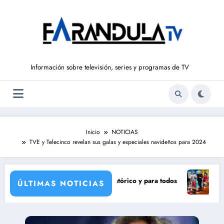
Saltar
al
contenido
Información sobre televisión, series y programas de TV
Inicio
NOTICIAS
TVE y Telecinco revelan sus galas y especiales navideños para 2024
2027
repara un eclipse solar histórico y para todos
Pravia y Serr
ÚLTIMAS NOTICIAS