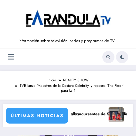
Saltar
al
contenido
Información sobre televisión, series y programas de TV
Inicio
REALITY SHOW
TVE lanza ‘Maestros de la Costura Celebrity’ y repesca ‘The Floor’
para La 1
na de sus grandes estrellas
z e Ivana Icardi, posibles concursantes de Supervivientes All Stars 3
Prime Video estrena
ÚLTIMAS NOTICIAS