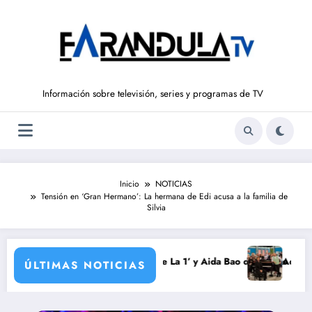
Saltar
al
contenido
Información sobre televisión, series y programas de TV
Inicio
NOTICIAS
Tensión en ‘Gran Hermano’: La hermana de Edi acusa a la familia de
Silvia
orada
xaurrondo vuelve a ‘La Hora de La 1’ y Aida Bao da el salto a ‘Mañaner
Adiós a ‘Cine 
ÚLTIMAS NOTICIAS