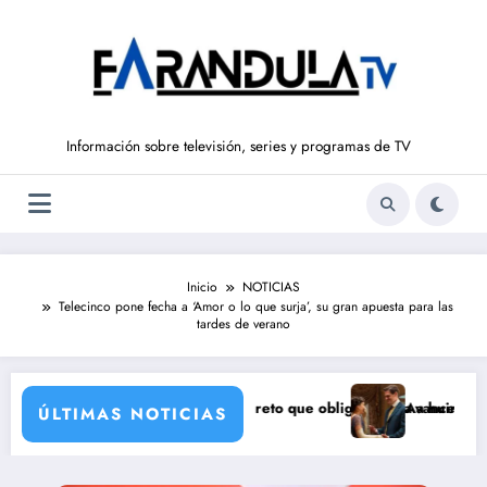
Saltar
al
contenido
Información sobre televisión, series y programas de TV
Inicio
NOTICIAS
Telecinco pone fecha a ‘Amor o lo que surja’, su gran apuesta para las
tardes de verano
nca
 (7 de agosto): el secreto que obliga a Luisa a huir
Avance ‘LA PROMESA’ (7 
ÚLTIMAS NOTICIAS