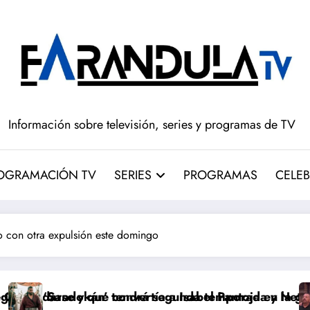
Información sobre televisión, series y programas de TV
OGRAMACIÓN TV
SERIES
PROGRAMAS
CELEB
co con otra expulsión este domingo
rtía a Isabel Pantoja en la gran antagonista
rá segunda temporada y Netflix cambia el futuro de la
Pepón y Edu caen en