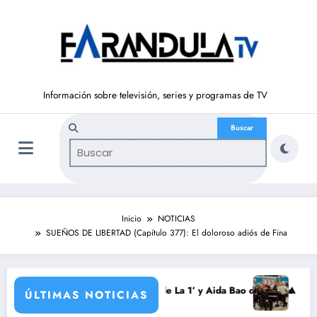
Saltar
al
contenido
Información sobre televisión, series y programas de TV
Inicio
NOTICIAS
SUEÑOS DE LIBERTAD (Capítulo 377): El doloroso adiós de Fina
da
urrondo vuelve a ‘La Hora de La 1’ y Aida Bao da el salto a ‘Mañaneros 
Adiós a ‘Cine de 
ÚLTIMAS NOTICIAS