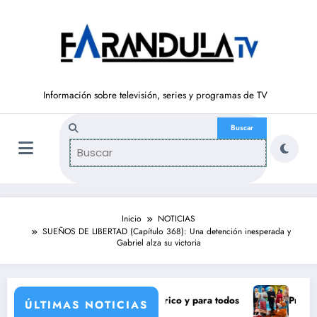
Saltar
al
contenido
Información sobre televisión, series y programas de TV
Inicio
NOTICIAS
SUEÑOS DE LIBERTAD (Capítulo 368): Una detención inesperada y
Gabriel alza su victoria
ra un eclipse solar histórico y para todos
Pravia y Serranil
ÚLTIMAS NOTICIAS