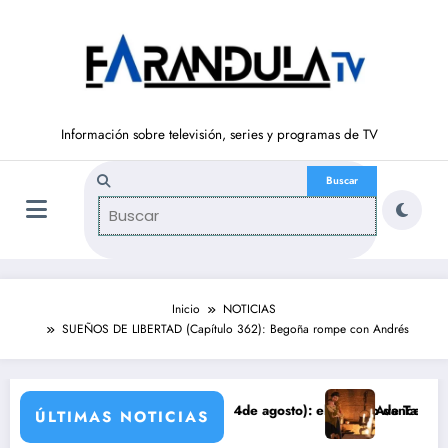
Saltar
al
contenido
Información sobre televisión, series y programas de TV
Inicio
NOTICIAS
SUEÑOS DE LIBERTAD (Capítulo 362): Begoña rompe con Andrés
LIBERTAD’ (del 10 al 14de agosto): el secreto de Tasio sale a la luz
Avance VALLE SALVAJE (
ÚLTIMAS NOTICIAS