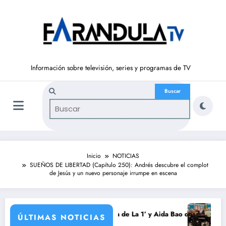
Saltar
al
contenido
Información sobre televisión, series y programas de TV
Inicio
NOTICIAS
SUEÑOS DE LIBERTAD (Capítulo 250): Andrés descubre el complot
de Jesús y un nuevo personaje irrumpe en escena
rada
xaurrondo vuelve a ‘La Hora de La 1’ y Aida Bao da el salto a ‘Mañanero
Adiós a ‘Cine d
ÚLTIMAS NOTICIAS