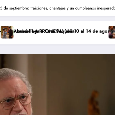
l 5 de septiembre: traiciones, chantajes y un cumpleaños inesperad
Casa Pequeña
ESA’ (del 10 al 14 de agosto): Martina confiesa su i
Avance ‘SUEÑOS DE