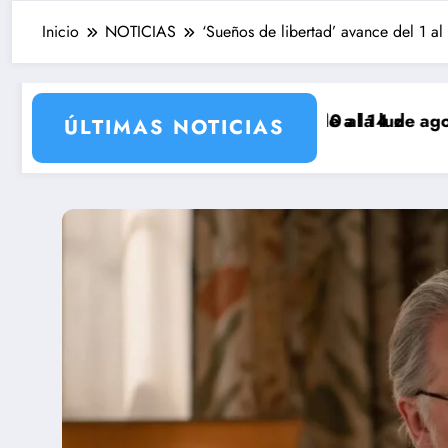
Inicio
NOTICIAS
‘Sueños de libertad’ avance del 1 a
eto de Tasio sale a la luz
 SALVAJE (del 10 al 14 de agosto): el bebé llega a 
Avance ‘LA PROM
ÚLTIMAS NOTICIAS