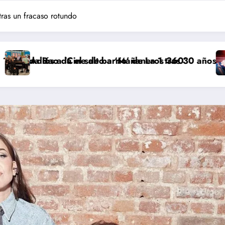
 tras un fracaso rotundo
salto a ‘Mañaneros 360’
de barrio’ de La 1 tras 30 años: RTVE cambia su gran c
‘Más que rivales’