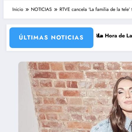
Inicio
NOTICIAS
RTVE cancela ‘La familia de la tele’
 su nueva temporada
aurrondo vuelve a ‘La Hora de La 1’ y Aida Bao da el 
Adiós a ‘Cine 
ÚLTIMAS NOTICIAS