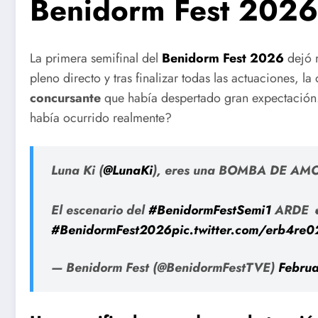
Benidorm Fest 2026 t
La primera semifinal del
Benidorm Fest 2026
dejó 
pleno directo y tras finalizar todas las actuaciones, l
concursante
que había despertado gran expectación.
había ocurrido realmente?
Luna Ki (
@LunaKi
), eres una BOMBA DE AMOR 
El escenario del
#BenidormFestSemi1
ARDE 
#BenidormFest2026
pic.twitter.com/erb4re
— Benidorm Fest (@BenidormFestTVE)
Februa