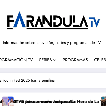
Información sobre televisión, series y programas de TV
OGRAMACIÓN TV
SERIES
PROGRAMAS
CELEB
enidorm Fest 2026 tras la semifinal
su nueva temporada
urrondo vuelve a ‘La Hora de La 1’ y Aida Bao da el s
Adiós a ‘Cine d