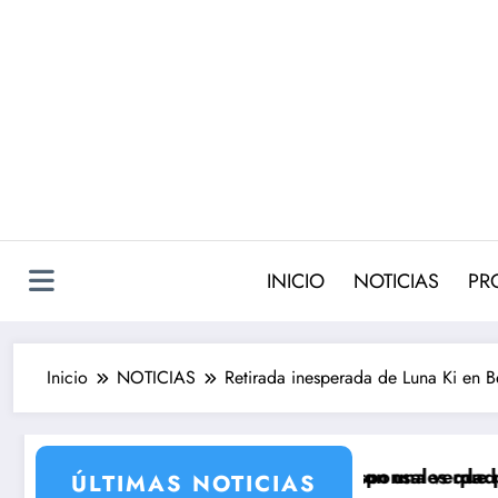
Saltar
al
contenido
INICIO
NOTICIAS
PR
Inicio
NOTICIAS
Retirada inesperada de Luna Ki en B
 Antena 3 que llega con una verdad brutal
ro cambios de corresponsales que prepara TVE para 
Silvia Intxa
ÚLTIMAS NOTICIAS