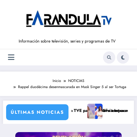
Saltar
al
contenido
Información sobre televisión, series y programas de TV
Inicio
NOTICIAS
Rappel duodécima desenmascarada en Mask Singer 5 al ser Tortuga
ad brutal
rresponsales que prepara TVE para su nueva temporada
Silvia Intxaurrondo vuelve a ‘L
ÚLTIMAS NOTICIAS