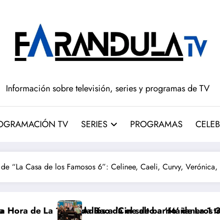
Información sobre televisión, series y programas de TV
OGRAMACIÓN TV
SERIES
PROGRAMAS
CELEB
de “La Casa de los Famosos 6”: Celinee, Caeli, Curvy, Verónica, 
 y Aida Bao da el salto a ‘Mañaneros 360’
Adiós a ‘Cine de barrio’ de La 1 tras 30 años: RTV