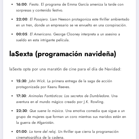
16:00
:
Fiesta
. El programa de Emma García ameniza la tarde con
sorpresas y contenido festivo.
22:00
:
El Pasajero
. Liam Neeson protagoniza este thriller ambientado
en un tren, donde un empresario se ve envuelto en una conspiración.
00:05
:
El Americano
. George Clooney interpreta a un asesino a
sueldo en esta intrigante película.
laSexta
(programación navideña)
laSexta opta por una maratón de cine para el día de Navidad:
15:30
:
John Wick
. La primera entrega de la saga de acción
protagonizada por Keanu Reeves.
17:30
:
Animales Fantásticos: Los secretos de Dumbledore
. Una
aventura en el mundo mágico creado por J.K. Rowling.
22:30
:
Que suene la música
. Una emotiva comedia que sigue a un
grupo de mujeres que forman un coro mientras sus maridos están en
la guerra de Afganistán.
01:00
:
La torre del reloj
. Un thriller que cierra la programación
cinematográfica de la cadena.