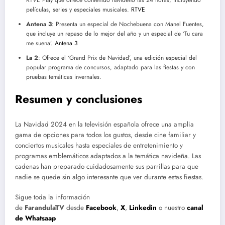
RTVE Play que ofrece contenido navideño las 24 horas, incluyendo
películas, series y especiales musicales.
RTVE
Antena 3
: Presenta un especial de Nochebuena con Manel Fuentes,
que incluye un repaso de lo mejor del año y un especial de ‘Tu cara
me suena’.
Antena 3
La 2
: Ofrece el ‘Grand Prix de Navidad’, una edición especial del
popular programa de concursos, adaptado para las fiestas y con
pruebas temáticas invernales.
Resumen y conclusiones
La Navidad 2024 en la televisión española ofrece una amplia
gama de opciones para todos los gustos, desde cine familiar y
conciertos musicales hasta especiales de entretenimiento y
programas emblemáticos adaptados a la temática navideña. Las
cadenas han preparado cuidadosamente sus parrillas para que
nadie se quede sin algo interesante que ver durante estas fiestas.
Sigue toda la información
de
FarandulaTV
desde
Facebook
,
X
,
Linkedin
o nuestro
canal
de Whatsaap