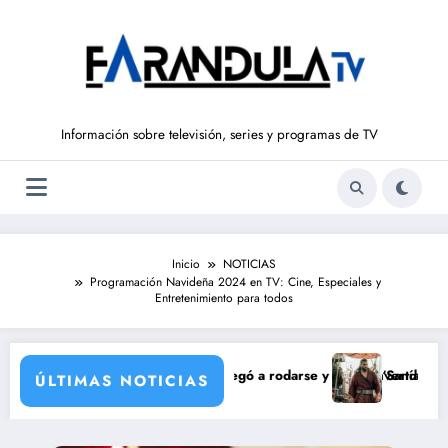
Saltar
al
contenido
Información sobre televisión, series y programas de TV
Inicio
NOTICIAS
Programación Navideña 2024 en TV: Cine, Especiales y
Entretenimiento para todos
ión de María Castro
mina Ordóñez que nunca llegó a rodarse y que convertía a Isabel Pantoj
‘Sandokán’ tendrá s
ÚLTIMAS NOTICIAS