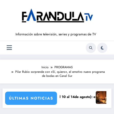
Saltar
al
contenido
Información sobre televisión, series y programas de TV
Inicio
PROGRAMAS
Pilar Rubio sorprende con «Sí, quiero», el emotivo nuevo programa
de bodas en Canal Sur
EÑOS DE LIBERTAD’ (del 10 al 14de agosto): el secreto de Tasio sale a
Avance VALLE SA
ÚLTIMAS NOTICIAS