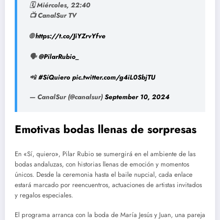
🗓 Miércoles, 22:40
📺 CanalSur TV
🌐
https://t.co/JiYZrvYfve
🗣
@PilarRubio_
📲
#SíQuiero
pic.twitter.com/g4iL0SbjTU
— CanalSur (@canalsur)
September 10, 2024
Emotivas bodas llenas de sorpresas
En «Sí, quiero», Pilar Rubio se sumergirá en el ambiente de las
bodas andaluzas, con historias llenas de emoción y momentos
únicos. Desde la ceremonia hasta el baile nupcial, cada enlace
estará marcado por reencuentros, actuaciones de artistas invitados
y regalos especiales.
El programa arranca con la boda de María Jesús y Juan, una pareja