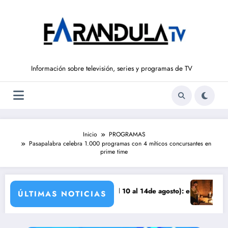
Saltar
al
contenido
Información sobre televisión, series y programas de TV
Inicio
PROGRAMAS
Pasapalabra celebra 1.000 programas con 4 míticos concursantes en
prime time
a
EÑOS DE LIBERTAD’ (del 10 al 14de agosto): el secreto de Tasio sale a
Avance VALLE S
ÚLTIMAS NOTICIAS