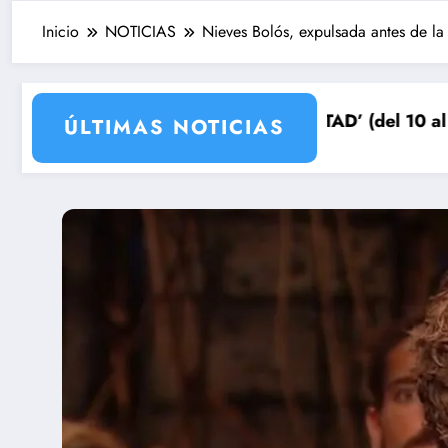
Inicio
NOTICIAS
Nieves Bolós, expulsada antes de la
para su venganza
EÑOS DE LIBERTAD’ (del 10 al 14de agosto): el secret
Avance VALLE 
ÚLTIMAS NOTICIAS