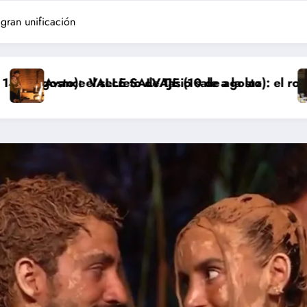
 gran unificación
o de Tasio sale a la luz
SALVAJE (10 de agosto): el robo de los bebés sale a l
Avance ‘LA PROME