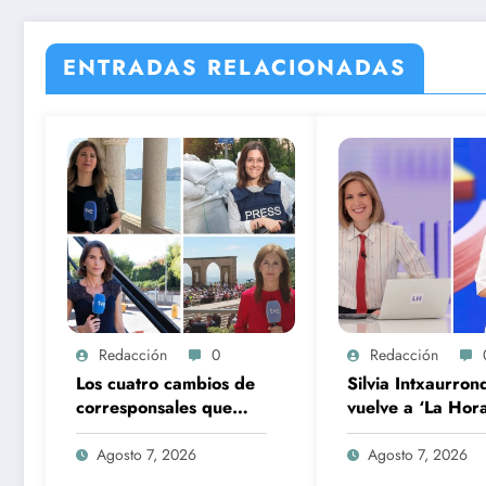
ENTRADAS RELACIONADAS
Redacción
0
Redacción
Los cuatro cambios de
Silvia Intxaurron
corresponsales que
vuelve a ‘La Hor
prepara TVE para su
La 1’ y Aida Bao 
nueva temporada
salto a ‘Mañaner
Agosto 7, 2026
Agosto 7, 2026
360’