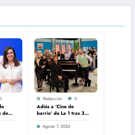
0
Redacción
0
do
Adiós a ‘Cine de
a de
barrio’ de La 1 tras 30
da el
años: RTVE cambia su
os
gran clásico
Agosto 7, 2026