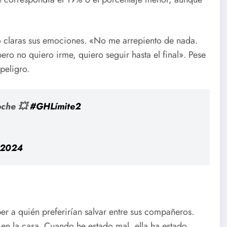
ó claras sus emociones. «No me arrepiento de nada.
o no quiero irme, quiero seguir hasta el final». Pese
peligro.
oche 💥
#GHLímite2
 2024
er a quién preferirían salvar entre sus compañeros.
en la casa. Cuando he estado mal, ella ha estado