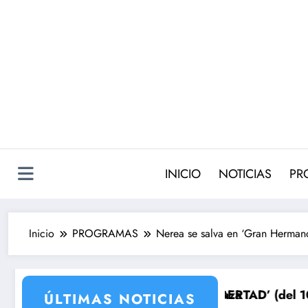
Saltar
al
contenido
INICIO
NOTICIAS
PR
Inicio
PROGRAMAS
Nerea se salva en ‘Gran Hermano 
l prepara su venganza
ce ‘SUEÑOS DE LIBERTAD’ (del 10 al 14de agosto): el 
Avance 
ÚLTIMAS NOTICIAS