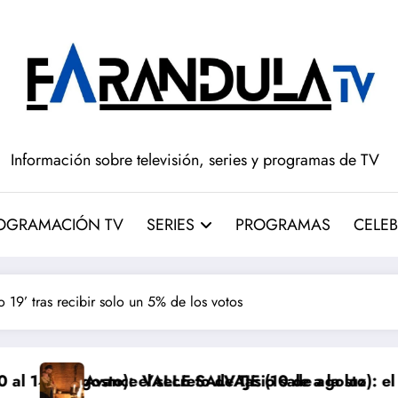
Información sobre televisión, series y programas de TV
OGRAMACIÓN TV
SERIES
PROGRAMAS
CELEB
19’ tras recibir solo un 5% de los votos
secreto de Tasio sale a la luz
VALLE SALVAJE (10 de agosto): el robo de los bebés sa
Avance ‘LA