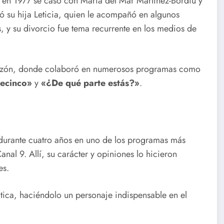
n 1977 se casó con María del Mar Martínez-Bordiú y
ó su hija Leticia, quien le acompañó en algunos
, y su divorcio fue tema recurrente en los medios de
corazón, donde colaboró en numerosos programas como
lecinco»
y
«¿De qué parte estás?»
.
urante cuatro años en uno de los programas más
nal 9. Allí, su carácter y opiniones lo hicieron
es.
ica, haciéndolo un personaje indispensable en el