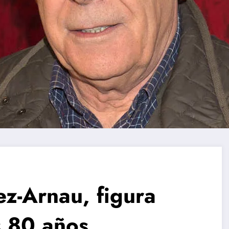
z-Arnau, figura
s 80 años