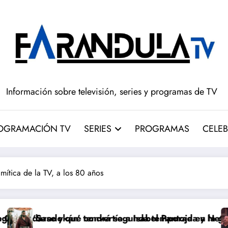
Información sobre televisión, series y programas de TV
OGRAMACIÓN TV
SERIES
PROGRAMAS
CELEB
ítica de la TV, a los 80 años
 convertía a Isabel Pantoja en la gran antagonista
’ tendrá segunda temporada y Netflix cambia el futuro
Pepón y Edu c