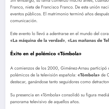
Sin embargo, su fama comenzó mucho antes, cuando e
Franco, nieta de Francisco Franco. De esta unión naci
eventos públicos. El matrimonio terminó años después
comunicación.
Este evento lo llevó a adentrarse en el mundo del 
«La máquina de la verdad»
,
«Las mañanas de Te
Éxito en el polémico «Tómbola»
A comienzos de los 2000, Giménez-Arnau participó d
polémicos de la televisión española:
«Tómbola»
de Ca
destacar, ganándose tanto seguidores como detractor
Su presencia en «Tómbola» consolidó su figura mediát
panorama televisivo de aquellos años.