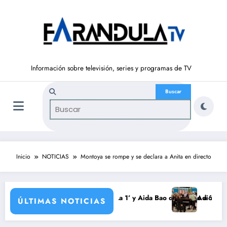
Saltar
al
contenido
Información sobre televisión, series y programas de TV
Inicio
NOTICIAS
Montoya se rompe y se declara a Anita en directo
do vuelve a ‘La Hora de La 1’ y Aida Bao da el salto a ‘Mañaneros 360’
Adiós a ‘Cine de barr
ÚLTIMAS NOTICIAS