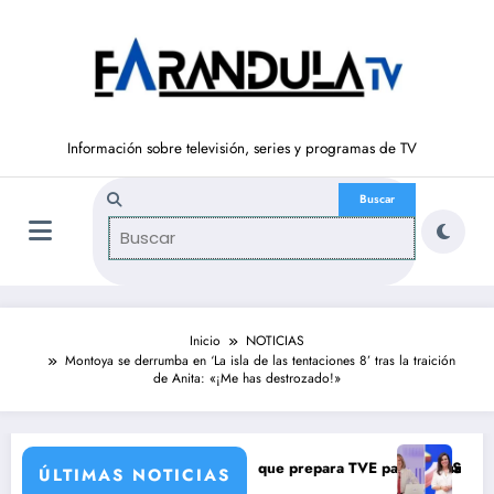
Saltar
al
contenido
Información sobre televisión, series y programas de TV
Inicio
NOTICIAS
Montoya se derrumba en ‘La isla de las tentaciones 8’ tras la traición
de Anita: «¡Me has destrozado!»
con una verdad brutal
mbios de corresponsales que prepara TVE para su nueva temporada
Silvia Intxaurrond
ÚLTIMAS NOTICIAS