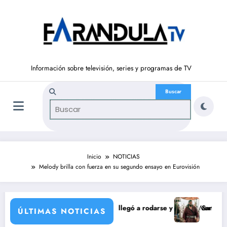
Saltar
al
contenido
Información sobre televisión, series y programas de TV
Inicio
NOTICIAS
Melody brilla con fuerza en su segundo ensayo en Eurovisión
ón de María Castro
ina Ordóñez que nunca llegó a rodarse y que convertía a Isabel Pantoj
‘Sandokán’ tendrá se
ÚLTIMAS NOTICIAS