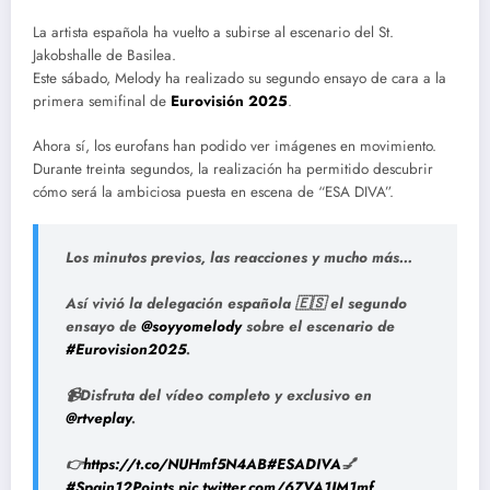
La artista española ha vuelto a subirse al escenario del St.
Jakobshalle de Basilea.
Este sábado, Melody ha realizado su segundo ensayo de cara a la
primera semifinal de
Eurovisión 2025
.
Ahora sí, los eurofans han podido ver imágenes en movimiento.
Durante treinta segundos, la realización ha permitido descubrir
cómo será la ambiciosa puesta en escena de “ESA DIVA”.
Los minutos previos, las reacciones y mucho más…
Así vivió la delegación española 🇪🇸 el segundo
ensayo de
@soyyomelody
sobre el escenario de
#Eurovision2025
.
📹Disfruta del vídeo completo y exclusivo en
@rtveplay
.
👉
https://t.co/NUHmf5N4AB
#ESADIVA
💅
#Spain12Points
pic.twitter.com/6ZVA1JM1mf