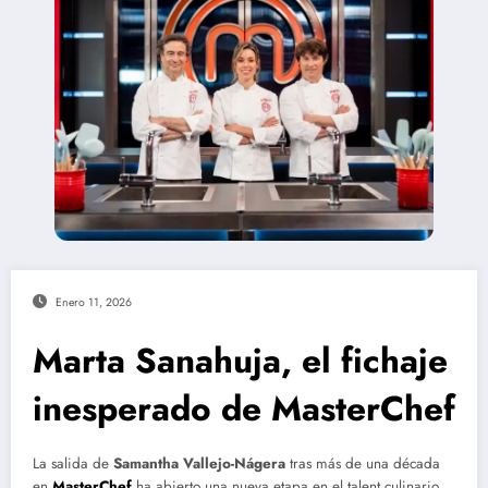
Enero 11, 2026
Marta Sanahuja, el fichaje
inesperado de MasterChef
La salida de
Samantha Vallejo-Nágera
tras más de una década
en
MasterChef
ha abierto una nueva etapa en el talent culinario