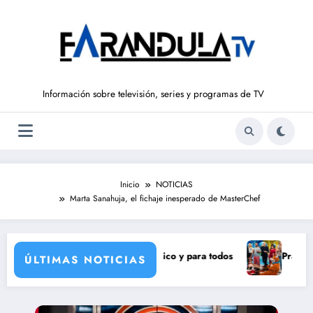
Saltar
al
contenido
Información sobre televisión, series y programas de TV
Inicio
NOTICIAS
Marta Sanahuja, el fichaje inesperado de MasterChef
a un eclipse solar histórico y para todos
Pravia y Serranill
ÚLTIMAS NOTICIAS