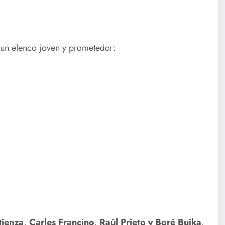
n un elenco joven y prometedor:
Atienza, Carles Francino, Raúl Prieto y Boré Buika
.