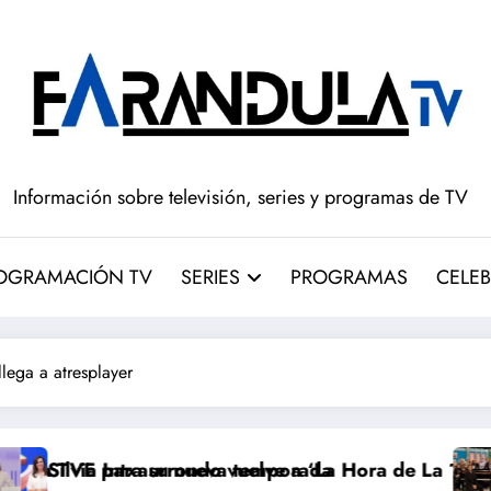
Información sobre televisión, series y programas de TV
OGRAMACIÓN TV
SERIES
PROGRAMAS
CELEB
llega a atresplayer
va temporada
o vuelve a ‘La Hora de La 1’ y Aida Bao da el salto a
Adiós a ‘Cine de barr