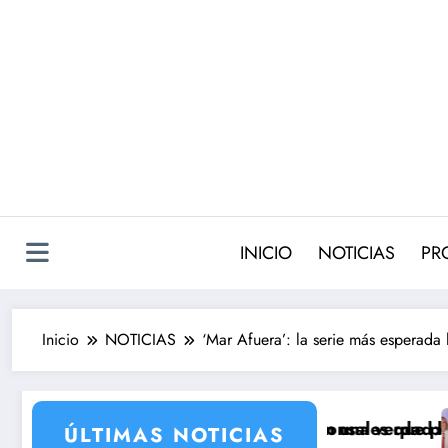
Saltar
al
contenido
INICIO
NOTICIAS
PR
Inicio
NOTICIAS
‘Mar Afuera’: la serie más esperada 
a 3 que llega con una verdad brutal
bios de corresponsales que prepara TVE para su nue
Silvia Intxaurrond
ÚLTIMAS NOTICIAS