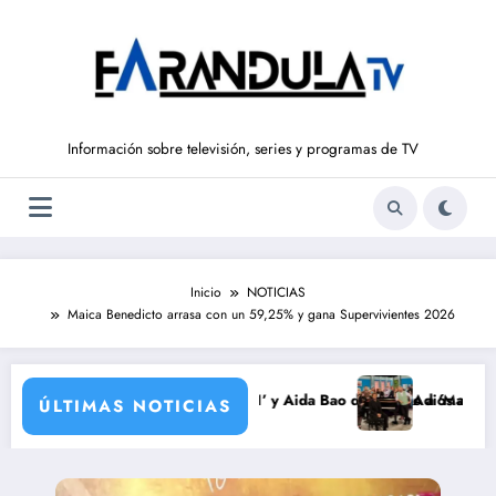
Saltar
al
contenido
Información sobre televisión, series y programas de TV
Inicio
NOTICIAS
Maica Benedicto arrasa con un 59,25% y gana Supervivientes 2026
elve a ‘La Hora de La 1’ y Aida Bao da el salto a ‘Mañaneros 360’
Adiós a ‘Cine de barrio’ de
ÚLTIMAS NOTICIAS