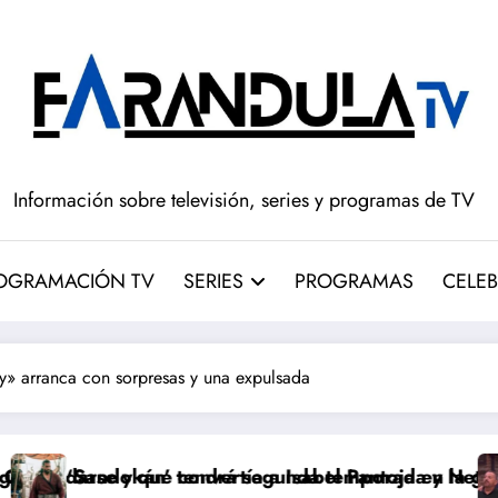
Información sobre televisión, series y programas de TV
OGRAMACIÓN TV
SERIES
PROGRAMAS
CELEB
ty» arranca con sorpresas y una expulsada
onvertía a Isabel Pantoja en la gran antagonista
tendrá segunda temporada y Netflix cambia el futuro d
Pepón y Edu cae