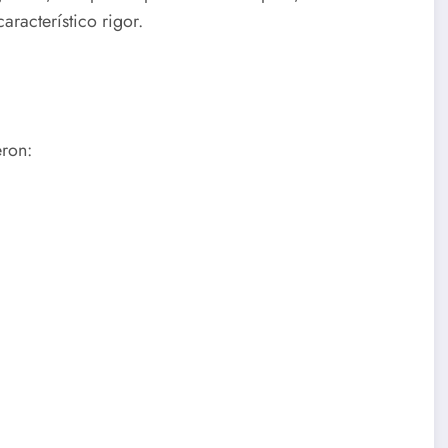
racterístico rigor.
eron: