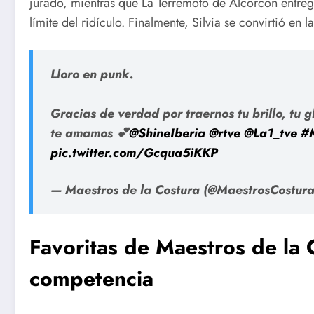
jurado, mientras que La Terremoto de Alcorcón entreg
límite del ridículo. Finalmente, Silvia se convirtió en 
Lloro en punk.
Gracias de verdad por traernos tu brillo, tu 
te amamos 💕
@ShineIberia
@rtve
@La1_tve
#
pic.twitter.com/Gcqua5iKKP
— Maestros de la Costura (@MaestrosCostur
Favoritas de Maestros de la
competencia