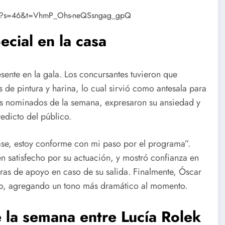
1034?s=46&t=VhmP_Ohs-neQSsngag_gpQ
cial en la casa
ente en la gala. Los concursantes tuvieron que
s de pintura y harina, lo cual sirvió como antesala para
los nominados de la semana, expresaron su ansiedad y
redicto del público.
ase, estoy conforme con mi paso por el programa”.
én satisfecho por su actuación, y mostró confianza en
ras de apoyo en caso de su salida. Finalmente, Óscar
ado, agregando un tono más dramático al momento.
 la semana entre Lucía Rolek