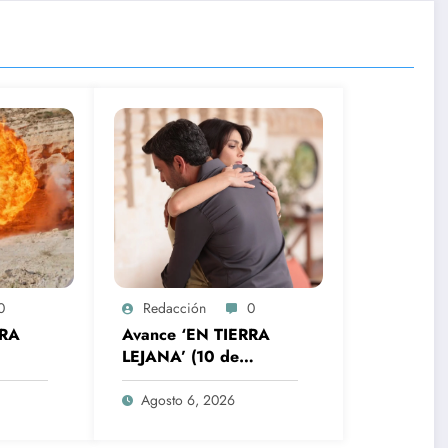
0
Redacción
0
RRA
Avance ‘EN TIERRA
LEJANA’ (10 de
ne en
agosto): Alya toma una
tras un
decisión que rompe su
Agosto 6, 2026
historia con Cihan