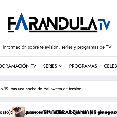
Información sobre televisión, series y programas de TV
OGRAMACIÓN TV
SERIES
PROGRAMAS
CELEB
 19’ tras una noche de Halloween de tensión
a los Albora tras un grave accidente
IERRA LEJANA’ (10 de agosto): Alya toma una decisió
‘El drama’ en H