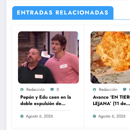
ENTRADAS RELACIONADAS
Redacción
0
Redacción
Pepón y Edu caen en la
Avance ‘EN TIE
doble expulsión de
LEJANA’ (11 de
‘Maestros de la Costura
agosto): Kaya po
Celebrity 2’
vilo a los Albora 
Agosto 6, 2026
Agosto 6, 2026
grave accidente