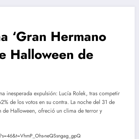
na ‘Gran Hermano
de Halloween de
a inesperada expulsión: Lucía Rolek, tras competir
2% de los votos en su contra. La noche del 31 de
n de Halloween, ofreció un clima de terror y
2707?s=46&t=VhmP_Ohs-neQSsngag_gpQ