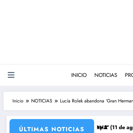
Saltar
al
contenido
INICIO
NOTICIAS
PR
Inicio
NOTICIAS
Lucía Rolek abandona ‘Gran Hermano
Costura Celebrity 2’
N TIERRA LEJANA’ (11 de agosto): Kaya pone en vilo 
Avance ‘EN T
ÚLTIMAS NOTICIAS