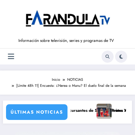
Saltar
al
contenido
Información sobre televisión, series y programas de TV
Inicio
NOTICIAS
[Límite 48h 11] Encuesta: ¿Nerea o Manu? El duelo final de la semana
de sus grandes estrellas
 Ivana Icardi, posibles concursantes de Supervivientes All Stars 3
Prime Video estrenará 
ÚLTIMAS NOTICIAS