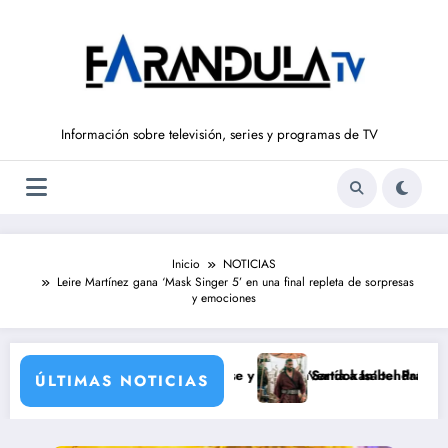
Saltar
al
contenido
Información sobre televisión, series y programas de TV
Inicio
NOTICIAS
Leire Martínez gana ‘Mask Singer 5’ en una final repleta de sorpresas
y emociones
o
unca llegó a rodarse y que convertía a Isabel Pantoja en la gran anta
‘Sandokán’ tendrá segunda temporada y
ÚLTIMAS NOTICIAS