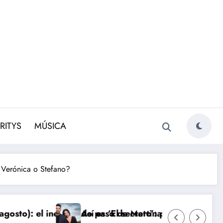
RITYS
MÚSICA
, Verónica o Stefano?
erado paso de Martina con Jacobo
Así es ‘El secreto’: primeras imágenes de la nueva