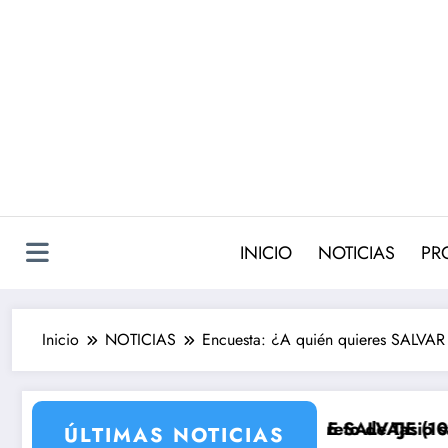
Saltar
al
contenido
INICIO
NOTICIAS
PR
Inicio
NOTICIAS
Encuesta: ¿A quién quieres SALVAR d
14de agosto): el secreto de Tasio sale a la luz
Avance VALLE SALVAJE (10 de agosto): el ro
ÚLTIMAS NOTICIAS