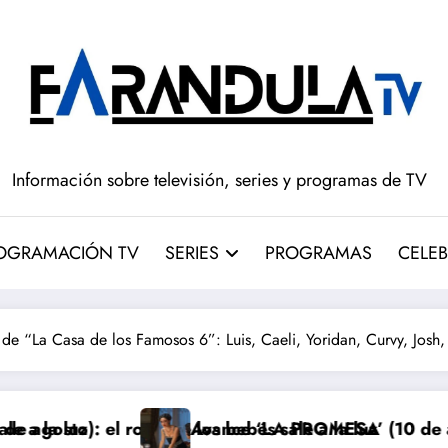
Información sobre televisión, series y programas de TV
OGRAMACIÓN TV
SERIES
PROGRAMAS
CELEB
e “La Casa de los Famosos 6”: Luis, Caeli, Yoridan, Curvy, Josh
bo de los bebés sale a la luz
Avance ‘LA PROMESA’ (10 de agosto): el inesp