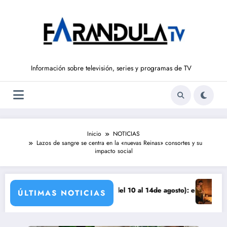
Saltar
al
contenido
Información sobre televisión, series y programas de TV
Inicio
NOTICIAS
Lazos de sangre se centra en la «nuevas Reinas» consortes y su
impacto social
za
SUEÑOS DE LIBERTAD’ (del 10 al 14de agosto): el secreto de Tasio sale
Avance VALLE 
ÚLTIMAS NOTICIAS