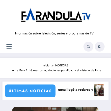
Saltar
al
contenido
Información sobre televisión, series y programas de TV
Inicio
NOTICIAS
La Ruta 2: Nuevas caras, doble temporalidad y el misterio de Ibiza
corporación de María Castro
e de Carmina Ordóñez que nunca llegó a rodarse y que convertía a Isabe
‘Sandokán’ 
ÚLTIMAS NOTICIAS