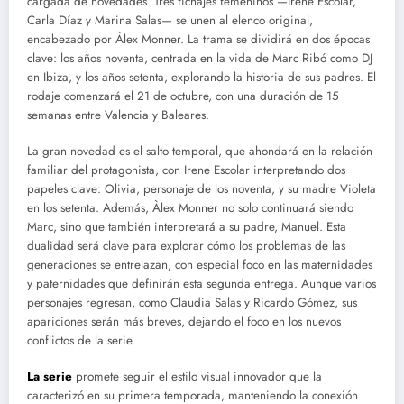
cargada de novedades. Tres fichajes femeninos —Irene Escolar,
Carla Díaz y Marina Salas— se unen al elenco original,
encabezado por Àlex Monner. La trama se dividirá en dos épocas
clave: los años noventa, centrada en la vida de Marc Ribó como DJ
en Ibiza, y los años setenta, explorando la historia de sus padres. El
rodaje comenzará el 21 de octubre, con una duración de 15
semanas entre Valencia y Baleares.
La gran novedad es el salto temporal, que ahondará en la relación
familiar del protagonista, con Irene Escolar interpretando dos
papeles clave: Olivia, personaje de los noventa, y su madre Violeta
en los setenta. Además, Àlex Monner no solo continuará siendo
Marc, sino que también interpretará a su padre, Manuel. Esta
dualidad será clave para explorar cómo los problemas de las
generaciones se entrelazan, con especial foco en las maternidades
y paternidades que definirán esta segunda entrega. Aunque varios
personajes regresan, como Claudia Salas y Ricardo Gómez, sus
apariciones serán más breves, dejando el foco en los nuevos
conflictos de la serie.
La
serie
promete seguir el estilo visual innovador que la
caracterizó en su primera temporada, manteniendo la conexión