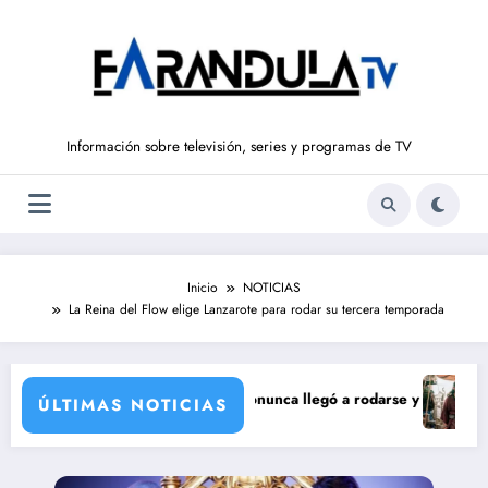
Saltar
al
contenido
Información sobre televisión, series y programas de TV
Inicio
NOTICIAS
La Reina del Flow elige Lanzarote para rodar su tercera temporada
 incorporación de María Castro
erie de Carmina Ordóñez que nunca llegó a rodarse y que convertía a I
‘Sandoká
ÚLTIMAS NOTICIAS