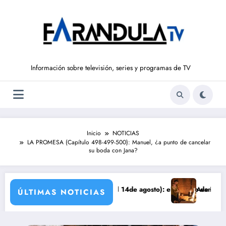
Saltar
al
contenido
Información sobre televisión, series y programas de TV
Inicio
NOTICIAS
LA PROMESA (Capítulo 498-499-500): Manuel, ¿a punto de cancelar
su boda con Jana?
E LIBERTAD’ (del 10 al 14de agosto): el secreto de Tasio sale a la luz
Avance VALLE SALVAJE 
ÚLTIMAS NOTICIAS