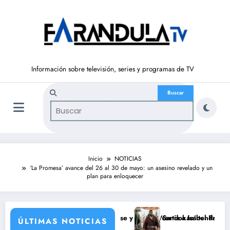
Saltar
al
contenido
Información sobre televisión, series y programas de TV
Inicio
NOTICIAS
‘La Promesa’ avance del 26 al 30 de mayo: un asesino revelado y un
plan para enloquecer
ca llegó a rodarse y que convertía a Isabel Pantoja en la gran antagon
‘Sandokán’ tendrá segunda temporada y N
ÚLTIMAS NOTICIAS