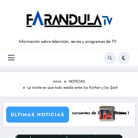
Saltar
al
contenido
Información sobre televisión, series y programas de TV
Inicio
NOTICIAS
La noche en que todo estalla entre los Korhan y los Şanlı
sus grandes estrellas
ana Icardi, posibles concursantes de Supervivientes All Stars 3
Prime Video estrenará el 
ÚLTIMAS NOTICIAS