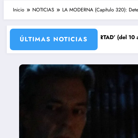
Inicio
NOTICIAS
LA MODERNA (Capítulo 320): Detenc
ra su venganza
ÑOS DE LIBERTAD’ (del 10 al 14de agosto): el secreto 
Avance VALLE SA
ÚLTIMAS NOTICIAS