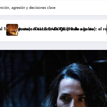
ión, agresión y decisiones clave
de Tasio sale a la luz
LVAJE (10 de agosto): el robo de los bebés sale a la
Avance ‘LA PROMES