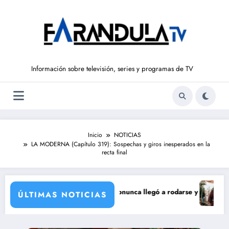
Saltar
al
contenido
Información sobre televisión, series y programas de TV
Inicio
NOTICIAS
LA MODERNA (Capítulo 319): Sospechas y giros inesperados en la
recta final
corporación de María Castro
ie de Carmina Ordóñez que nunca llegó a rodarse y que convertía a Isab
‘Sandokán’ 
ÚLTIMAS NOTICIAS