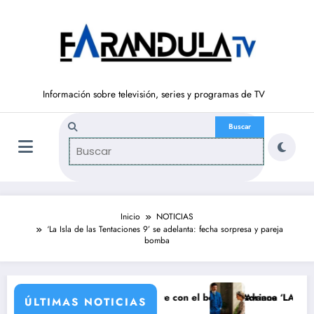
Saltar
al
contenido
Información sobre televisión, series y programas de TV
Inicio
NOTICIAS
‘La Isla de las Tentaciones 9’ se adelanta: fecha sorpresa y pareja
bomba
ica
6 de agosto): Luisa huye con el bebé de Adriana
Avance ‘LA PROMESA’ (6 de a
ÚLTIMAS NOTICIAS