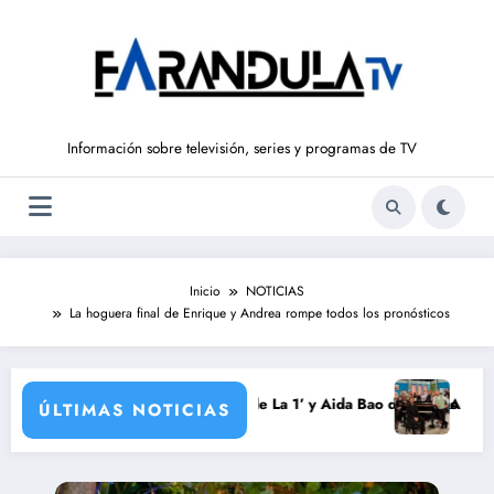
Saltar
al
contenido
Información sobre televisión, series y programas de TV
Inicio
NOTICIAS
La hoguera final de Enrique y Andrea rompe todos los pronósticos
a
rondo vuelve a ‘La Hora de La 1’ y Aida Bao da el salto a ‘Mañaneros 3
Adiós a ‘Cine de b
ÚLTIMAS NOTICIAS