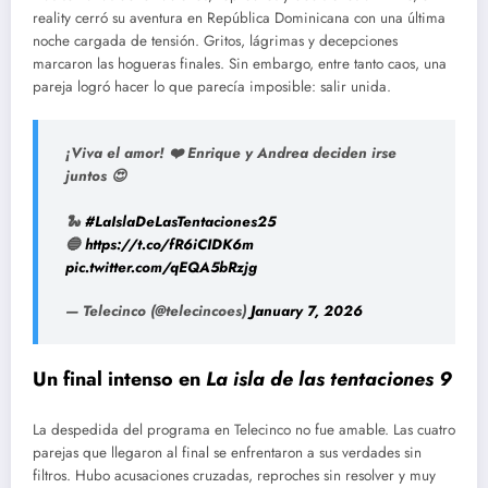
reality cerró su aventura en República Dominicana con una última
noche cargada de tensión. Gritos, lágrimas y decepciones
marcaron las hogueras finales. Sin embargo, entre tanto caos, una
pareja logró hacer lo que parecía imposible: salir unida.
¡Viva el amor! ❤️ Enrique y Andrea deciden irse
juntos 😍
🐍
#LaIslaDeLasTentaciones25
🔵
https://t.co/fR6iCIDK6m
pic.twitter.com/qEQA5bRzjg
— Telecinco (@telecincoes)
January 7, 2026
Un final intenso en
La isla de las tentaciones 9
La despedida del programa en Telecinco no fue amable. Las cuatro
parejas que llegaron al final se enfrentaron a sus verdades sin
filtros. Hubo acusaciones cruzadas, reproches sin resolver y muy