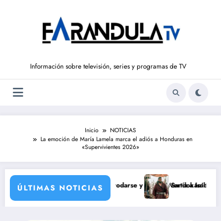
Saltar
al
contenido
Información sobre televisión, series y programas de TV
Inicio
NOTICIAS
La emoción de María Lamela marca el adiós a Honduras en
«Supervivientes 2026»
a Castro
z que nunca llegó a rodarse y que convertía a Isabel Pantoja en la gr
‘Sandokán’ tendrá segunda temp
ÚLTIMAS NOTICIAS