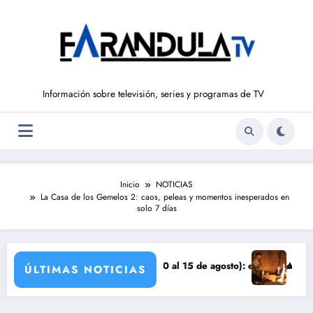
Saltar
al
contenido
Información sobre televisión, series y programas de TV
Inicio
NOTICIAS
La Casa de los Gemelos 2: caos, peleas y momentos inesperados en
solo 7 días
S DE LIBERTAD’ (del 10 al 15 de agosto): el secreto de Tasio sale a l
Avance VALLE SALV
ÚLTIMAS NOTICIAS