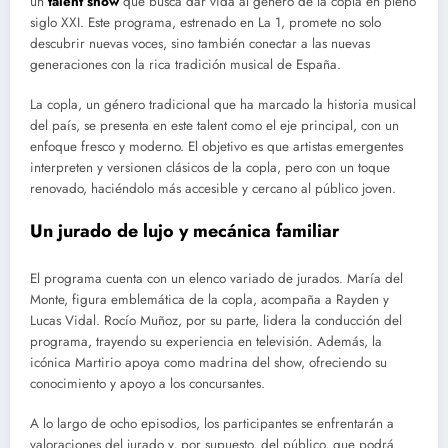
un
talent show
que busca dar vida al género de la copla en pleno
siglo XXI. Este programa, estrenado en La 1, promete no solo
descubrir nuevas voces, sino también conectar a las nuevas
generaciones con la rica tradición musical de España.
La copla, un género tradicional que ha marcado la historia musical
del país, se presenta en este talent como el eje principal, con un
enfoque fresco y moderno. El objetivo es que artistas emergentes
interpreten y versionen clásicos de la copla, pero con un toque
renovado, haciéndolo más accesible y cercano al público joven.
Un jurado de lujo y mecánica familiar
El programa cuenta con un elenco variado de jurados. María del
Monte, figura emblemática de la copla, acompaña a Rayden y
Lucas Vidal. Rocío Muñoz, por su parte, lidera la conducción del
programa, trayendo su experiencia en televisión. Además, la
icónica Martirio apoya como madrina del show, ofreciendo su
conocimiento y apoyo a los concursantes.
A lo largo de ocho episodios, los participantes se enfrentarán a
valoraciones del jurado y, por supuesto, del público, que podrá