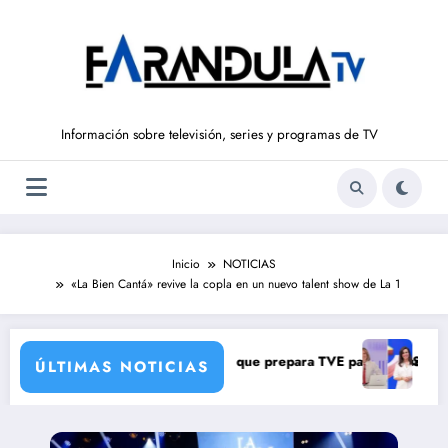
Saltar
al
contenido
Información sobre televisión, series y programas de TV
Inicio
NOTICIAS
«La Bien Cantá» revive la copla en un nuevo talent show de La 1
a con una verdad brutal
cambios de corresponsales que prepara TVE para su nueva temporada
Silvia Intxaurro
ÚLTIMAS NOTICIAS