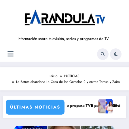
Saltar
al
contenido
Información sobre televisión, series y programas de TV
Inicio
NOTICIAS
La Batres abandona La Casa de los Gemelos 2 y entran Teresa y Zaira
 una verdad brutal
ios de corresponsales que prepara TVE para su nueva temporada
Silvia Intxaurrondo v
ÚLTIMAS NOTICIAS