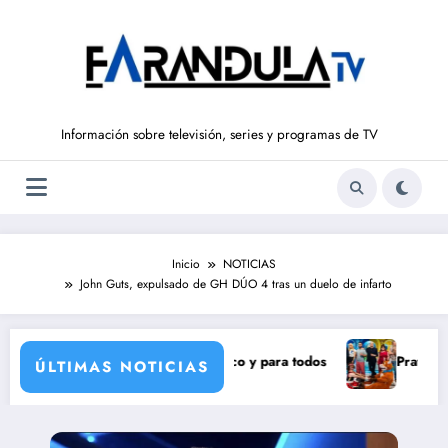
Saltar
al
contenido
Información sobre televisión, series y programas de TV
Inicio
NOTICIAS
John Guts, expulsado de GH DÚO 4 tras un duelo de infarto
 un eclipse solar histórico y para todos
Pravia y Serranillo
ÚLTIMAS NOTICIAS