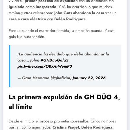
vivido su
primer proceso de expulsión
con un desenlace tan
igualado
como
inesperado
. Y sí, ha ocurrido lo que muchos
temían y otros celebraban:
John Guts abandona la casa
tras un
cara a cara eléctrico
con
Belén Rodríguez
.
Porque cuando el marcador tiembla, la emoción manda. Y esta
gala fue pura tensión.
¡La audiencia ha decidido que debe abandonar la
casa… John!
#GHDúoGala3
pic.twitter.com/OKxArWemP0
— Gran Hermano (@ghoficial)
January 22, 2026
La primera expulsión de GH DÚO 4,
al límite
Desde el inicio, el proceso prometía sobresaltos. Cinco nombres
partían como nominados:
Cristina Piaget, Belén Rodríguez,