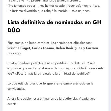
“¿Dónde van?”, preguntaba Jorge Javier, incrédulo.
“No tenemos poder… nos hemos colado”, reconocían entre risas.
Un instante divertido que rebajó la tensión… solo un poco.
Lista definitiva de nominados en GH
DÚO
Finalmente, no hubo cambios. Los nominados oficiales son:
Cristina Piaget, Carlos Lozano, Belén Rodríguez y Carmen
Borrego
.
Cuatro nombres potentes. Cuatro perfiles muy distintos. Y una
expulsión que nadie se atreve a dar por segura. ¿Quién caerá esta
vez? ¿Pesará más la estrategia o la afinidad del público?
Lo que está claro es que
lo que viene cambiará todo
en la
convivencia.
Ahora la decisión está en manos de la audiencia. Y cada voto
cuenta.