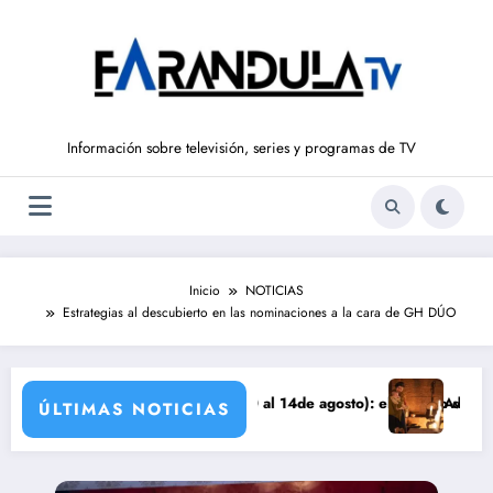
Saltar
al
contenido
Información sobre televisión, series y programas de TV
Inicio
NOTICIAS
Estrategias al descubierto en las nominaciones a la cara de GH DÚO
 DE LIBERTAD’ (del 10 al 14de agosto): el secreto de Tasio sale a la 
Avance VALLE SALVA
ÚLTIMAS NOTICIAS